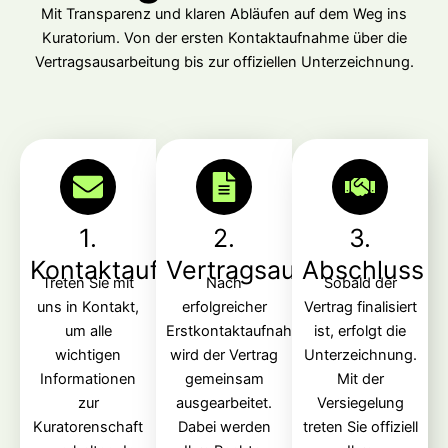
Mit Transparenz und klaren Abläufen auf dem Weg ins
Kuratorium. Von der ersten Kontaktaufnahme über die
Vertragsausarbeitung bis zur offiziellen Unterzeichnung.
1.
2.
3.
Kontaktaufnahme
Vertragsausarbeitung
Abschluss
Treten Sie mit
Nach
Sobald der
uns in Kontakt,
erfolgreicher
Vertrag finalisiert
um alle
Erstkontaktaufnahme
ist, erfolgt die
wichtigen
wird der Vertrag
Unterzeichnung.
Informationen
gemeinsam
Mit der
zur
ausgearbeitet.
Versiegelung
Kuratorenschaft
Dabei werden
treten Sie offiziell