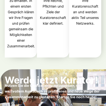
zu erhalten. In
Ihre Rechte,
Ihre
einem ersten
Pflichten und
Kuratorenschaft
Gespräch klären
Ziele der
an und werden
wir Ihre Fragen
Kuratorenschaft
aktiv Teil unseres
und prüfen
klar definiert.
Netzwerks.
gemeinsam die
Möglichkeiten
einer
Zusammenarbeit.
Werde jetzt Kurator!
Nutzen Sie die Chance, aktiv mitzuwirken, von
wertvollem Austausch zu profitieren und neue Wege der
Zusammenarbeit zu gestalten. Starten Sie noch heute!